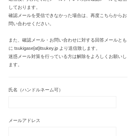
合
しております。
確認メールを受信できなかった場合は、再度こちらからお
わ
問い合わせください。
せ
また、確認メール・お問い合わせに対する回答メールとも
2025-
に tsukigase[at]itsukey.jp より送信致します。
08-
迷惑メール対策を行っている方は解除をよろしくお願いし
08
by
ます。
月
ヶ
瀬
氏名（ハンドルネーム可）
樹
（管
理
人）
メールアドレス