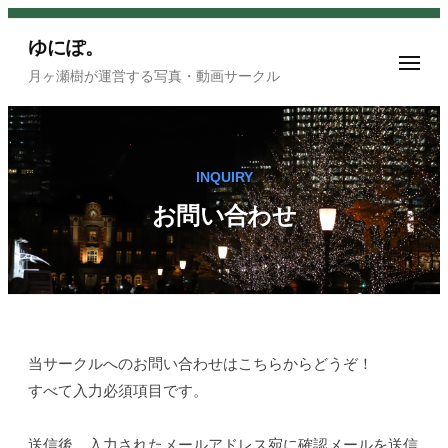
ュ
ー
コ
ゆにぽ。
ン
メ
テ
月ヶ瀬樹が運営する写真・動画サークル
ニ
ュ
ン
ー
ツ
へ
INQUIRY
ス
キ
お問い合わせ
ッ
プ
お
当サークルへのお問い合わせはこちらからどうぞ！
すべて入力必須項目です。
問
い
送信後、入力されたメールアドレス宛に確認メールを送信